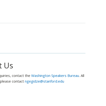
посещать
Диснейленд»:
о
пошлинах
для
выезжающих
из
Росси
t Us
quiries, contact the
Washington Speakers Bureau
. All
, please contact
ngegidze@stanford.edu