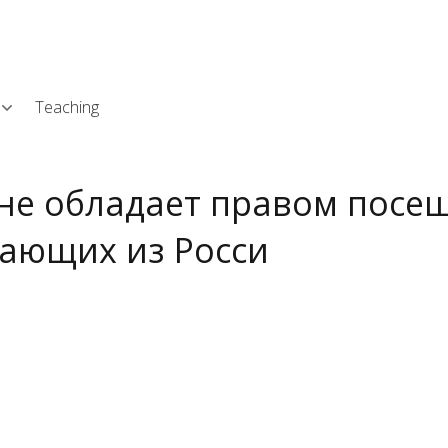
Skip
L
to
main
content
Teaching
не обладает правом посещ
ающих из Росси