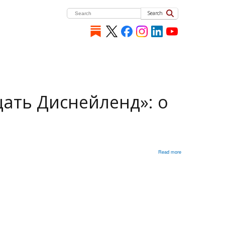
Search
ать Диснейленд»: о
Read more
about
«Ни
один
россиянин
не
обладает
правом